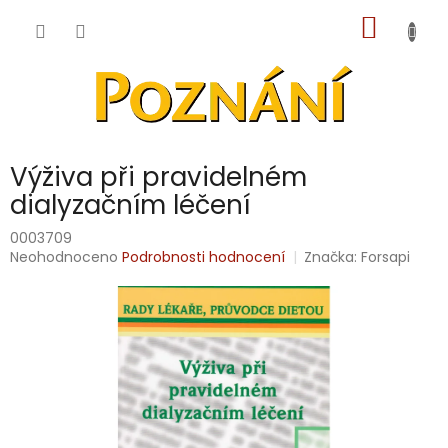
Přejít
NÁKUP
na
obsah
KOŠÍK
Výživa při pravidelném
dialyzačním léčení
0003709
Průměrné
Neohodnoceno
Podrobnosti hodnocení
Značka:
Forsapi
hodnocení
produktu
je
0,0
z
5
hvězdiček.