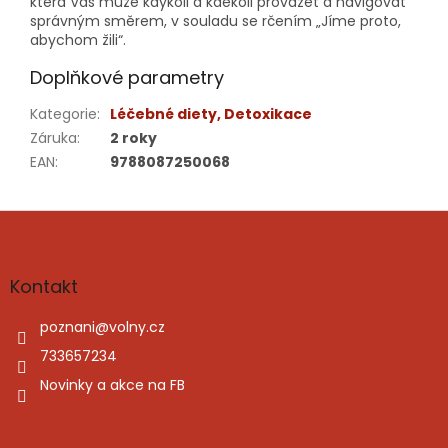
která Vás může kdykoli a kdekoli provázet a navigovat
správným směrem, v souladu se rčením „Jíme proto,
abychom žili“.
Doplňkové parametry
Kategorie
:
Léčebné diety, Detoxikace
Záruka
:
2 roky
EAN
:
9788087250068
Z
á
p
a
Kontakt
t
í
poznani
@
volny.cz
733657234
Novinky a akce na FB