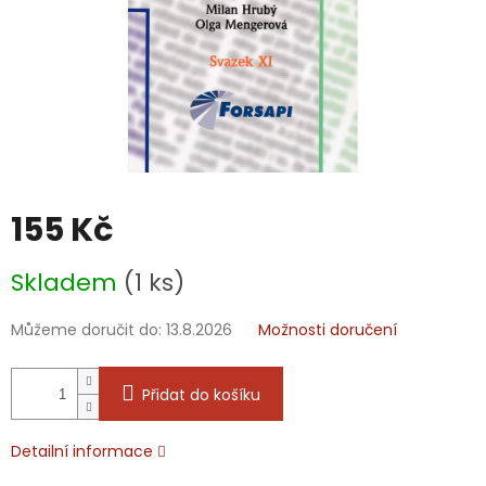
155 Kč
Měrná
Skladem
(1 ks)
cena:
Můžeme doručit do:
13.8.2026
Možnosti doručení
Přidat do košíku
Detailní informace