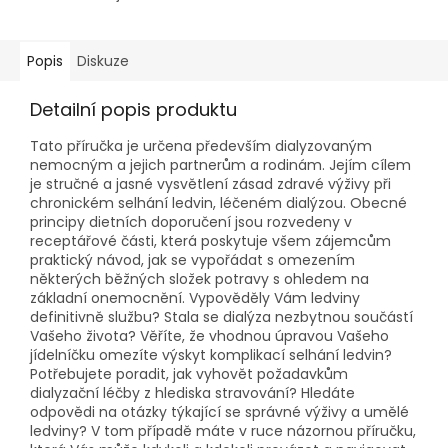
Popis
Diskuze
Detailní popis produktu
Tato příručka je určena především dialyzovaným
nemocným a jejich partnerům a rodinám. Jejím cílem
je stručné a jasné vysvětlení zásad zdravé výživy při
chronickém selhání ledvin, léčeném dialýzou. Obecné
principy dietních doporučení jsou rozvedeny v
receptářové části, která poskytuje všem zájemcům
praktický návod, jak se vypořádat s omezením
některých běžných složek potravy s ohledem na
základní onemocnění. Vypověděly Vám ledviny
definitivně službu? Stala se dialýza nezbytnou součástí
Vašeho života? Věříte, že vhodnou úpravou Vašeho
jídelníčku omezíte výskyt komplikací selhání ledvin?
Potřebujete poradit, jak vyhovět požadavkům
dialyzační léčby z hlediska stravování? Hledáte
odpovědi na otázky týkající se správné výživy a umělé
ledviny? V tom případě máte v ruce názornou příručku,