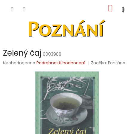
Přejít
NÁKUP
na
obsah
KOŠÍK
Zelený čaj
0003908
Průměrné
Neohodnoceno
Podrobnosti hodnocení
Značka:
Fontána
hodnocení
produktu
je
0,0
z
5
hvězdiček.