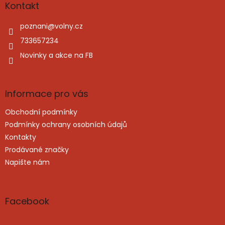
a
Kontakt
t
í
poznani
@
volny.cz
733657234
Novinky a akce na FB
Informace pro vás
Obchodní podmínky
Podmínky ochrany osobních údajů
Kontakty
Prodávané značky
Napište nám
Facebook