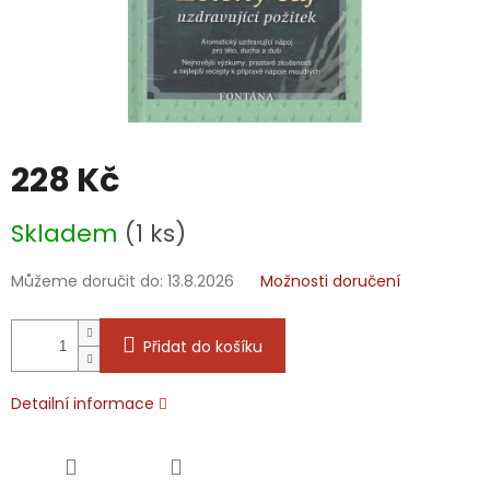
228 Kč
Měrná
Skladem
(1 ks)
cena:
Můžeme doručit do:
13.8.2026
Možnosti doručení
Přidat do košíku
Detailní informace