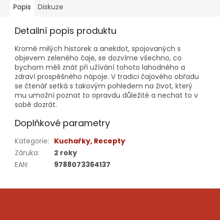
Popis
Diskuze
Detailní popis produktu
Kromě milých historek a anekdot, spojovaných s
objevem zeleného čaje, se dozvíme všechno, co
bychom měli znát při užívání tohoto lahodného a
zdraví prospěšného nápoje. V tradici čajového obřadu
se čtenář setká s takovým pohledem na život, který
mu umožní poznat to opravdu důležité a nechat to v
sobě dozrát.
Doplňkové parametry
Kategorie
:
Kuchařky, Recepty
Záruka
:
2 roky
EAN
:
9788073364137
Z
á
p