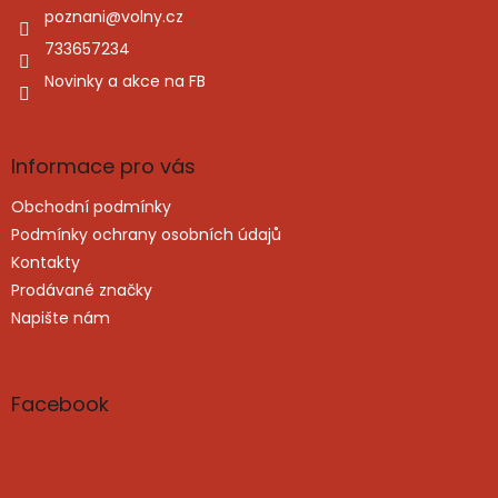
í
í
poznani
@
volny.cz
p
r
733657234
v
Novinky a akce na FB
k
y
v
ý
Informace pro vás
p
i
Obchodní podmínky
s
u
Podmínky ochrany osobních údajů
Kontakty
Prodávané značky
Napište nám
Facebook