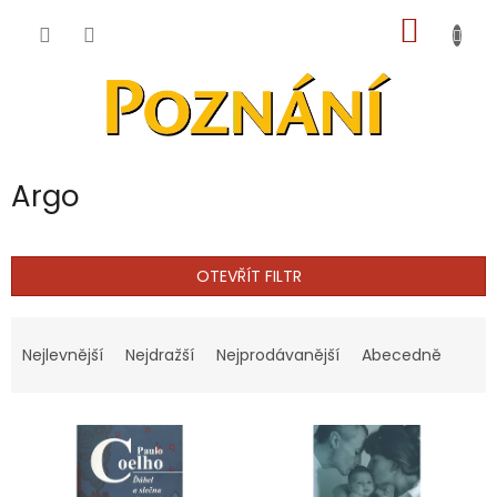
Přejít
NÁKUP
na
obsah
KOŠÍK
Argo
OTEVŘÍT FILTR
Ř
a
Nejlevnější
Nejdražší
Nejprodávanější
Abecedně
z
e
V
n
ý
í
p
p