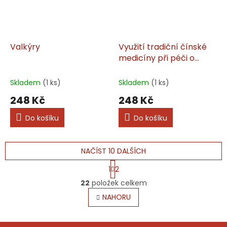
Valkýry
Využití tradiční čínské
medicíny při péči o
emoční zdraví
Skladem
(1 ks)
Skladem
(1 ks)
248 Kč
248 Kč
Do košíku
Do košíku
NAČÍST 10 DALŠÍCH
S
1
2
t
O
r
22
položek celkem
v
á
l
NAHORU
n
á
k
o
d
v
Z
a