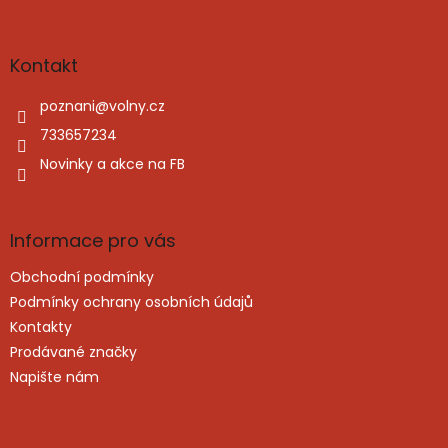
á
c
á
n
í
p
í
p
a
Kontakt
r
t
v
í
poznani
@
volny.cz
k
y
733657234
v
Novinky a akce na FB
ý
p
i
s
Informace pro vás
u
Obchodní podmínky
Podmínky ochrany osobních údajů
Kontakty
Prodávané značky
Napište nám