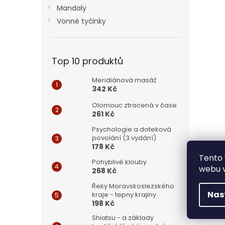
n
Mandaly
e
Vonné tyčinky
l
Top 10 produktů
Meridiánová masáž
342 Kč
Olomouc ztracená v čase
261 Kč
Psychologie a doteková
povolání (3.vydání)
178 Kč
Tento 
Pohyblivé klouby
webu v
268 Kč
Řeky Moravskoslezského
Nas
kraje - tepny krajiny
198 Kč
Shiatsu - a základy