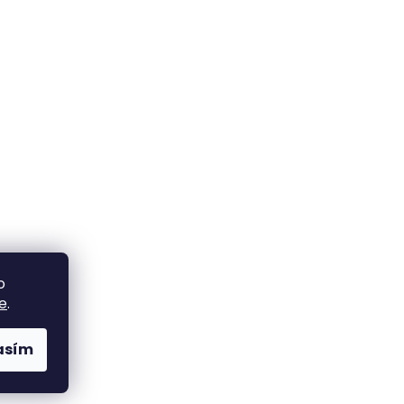
o
e
.
asím