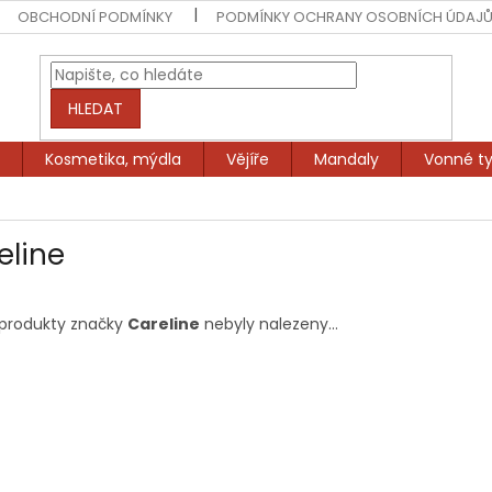
OBCHODNÍ PODMÍNKY
PODMÍNKY OCHRANY OSOBNÍCH ÚDAJ
HLEDAT
Kosmetika, mýdla
Vějíře
Mandaly
Vonné ty
eline
produkty značky
Careline
nebyly nalezeny...