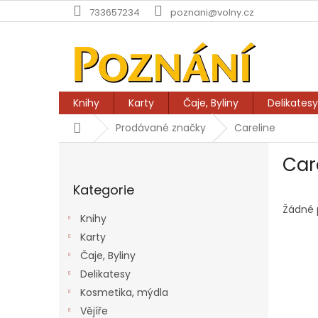
Přejít
733657234
poznani@volny.cz
na
obsah
Knihy
Karty
Čaje, Byliny
Delikatesy
Domů
Prodávané značky
Careline
P
Car
o
Přeskočit
s
Kategorie
kategorie
t
r
Žádné 
Knihy
a
Karty
n
Čaje, Byliny
n
í
Delikatesy
p
Kosmetika, mýdla
a
Vějíře