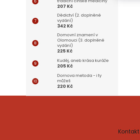
tradiční čínské medicíny
207 Kč
Dědictví (2. doplněné
vydání)
342 Kč
Domovní znamení v
Olomouci (3. doplněné
vydání)
225 Kč
Kuděj, aneb krása kuráže
205 Kč
Dornova metoda - i ty
můžeš
220 Kč
Z
á
p
a
t
Kontakt
í