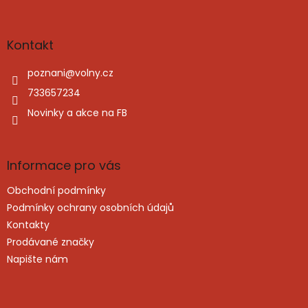
á
c
á
n
í
p
í
p
a
Kontakt
r
t
v
í
poznani
@
volny.cz
k
y
733657234
v
Novinky a akce na FB
ý
p
i
s
Informace pro vás
u
Obchodní podmínky
Podmínky ochrany osobních údajů
Kontakty
Prodávané značky
Napište nám