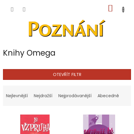
Přejít
NÁKUP
na
obsah
KOŠÍK
Knihy Omega
OTEVŘÍT FILTR
Ř
a
Nejlevnější
Nejdražší
Nejprodávanější
Abecedně
z
e
V
n
ý
í
p
p