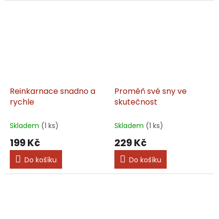
Reinkarnace snadno a
Proměň své sny ve
rychle
skutečnost
Skladem
(1 ks)
Skladem
(1 ks)
199 Kč
229 Kč
Do košíku
Do košíku