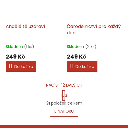
Andělé tě uzdraví
Čarodějnictví pro každý
den
Skladem
(1 ks)
Skladem
(2 ks)
249 Kč
249 Kč
Do košíku
Do košíku
NAČÍST 12 DALŠÍCH
S
1
3
t
O
r
31
položek celkem
v
á
l
NAHORU
n
á
k
o
d
v
Z
a