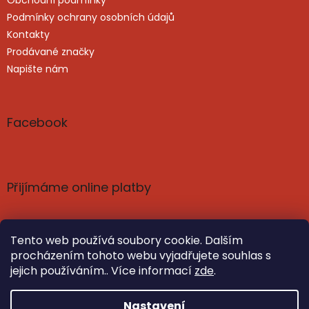
s
u
Podmínky ochrany osobních údajů
Kontakty
Prodávané značky
Napište nám
Facebook
Přijímáme online platby
Tento web používá soubory cookie. Dalším
procházením tohoto webu vyjadřujete souhlas s
jejich používáním.. Více informací
zde
.
Vytvořil Shoptet
Nastavil tým EshopyUmíme.cz
Nastavení