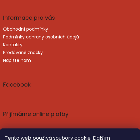
y
v
ý
Informace pro vás
p
i
Obchodní podmínky
s
u
Podmínky ochrany osobních údajů
Kontakty
Prodávané značky
Napište nám
Facebook
Přijímáme online platby
Tento web používá soubory cookie. Dalším