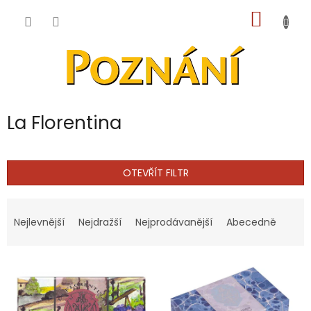
Přejít
NÁKUP
na
obsah
KOŠÍK
La Florentina
OTEVŘÍT FILTR
Ř
a
Nejlevnější
Nejdražší
Nejprodávanější
Abecedně
z
e
V
n
ý
í
p
p