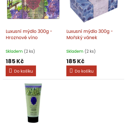
i
r
s
o
p
d
r
u
o
k
d
t
Luxusní mýdlo 300g -
Luxusní mýdlo 300g -
u
ů
Hroznové víno
Mořský vánek
k
t
Skladem
(2 ks)
Skladem
(2 ks)
ů
185 Kč
185 Kč
Do košíku
Do košíku