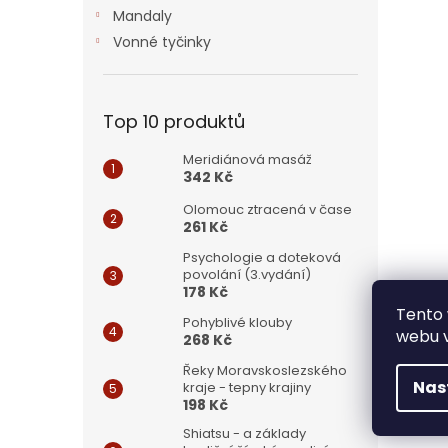
n
Mandaly
e
Vonné tyčinky
l
Top 10 produktů
Meridiánová masáž
342 Kč
Olomouc ztracená v čase
261 Kč
Psychologie a doteková
povolání (3.vydání)
178 Kč
Tento 
Pohyblivé klouby
webu v
268 Kč
Řeky Moravskoslezského
Nas
kraje - tepny krajiny
198 Kč
Shiatsu - a základy