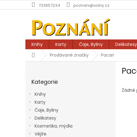
Přejít
733657234
poznani@volny.cz
na
obsah
Knihy
Karty
Čaje, Byliny
Delikatesy
Domů
Prodávané značky
Pacari
P
Pac
o
Přeskočit
s
Kategorie
kategorie
t
r
Žádné 
Knihy
a
Karty
n
Čaje, Byliny
n
í
Delikatesy
p
Kosmetika, mýdla
a
Vějíře