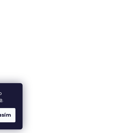
o
e
.
asím