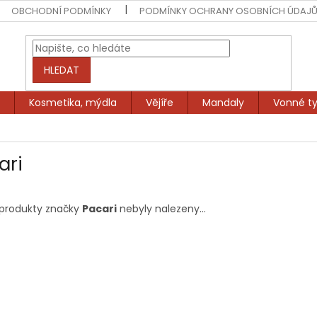
OBCHODNÍ PODMÍNKY
PODMÍNKY OCHRANY OSOBNÍCH ÚDAJ
HLEDAT
Kosmetika, mýdla
Vějíře
Mandaly
Vonné ty
ari
produkty značky
Pacari
nebyly nalezeny...