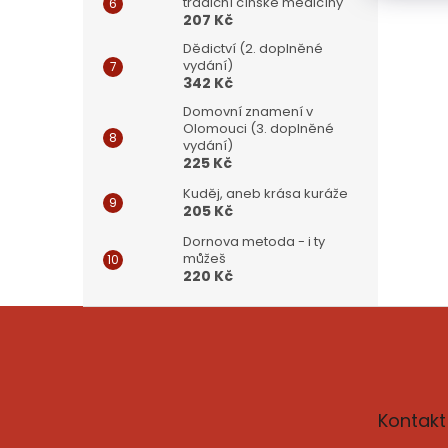
tradiční čínské medicíny
207 Kč
Dědictví (2. doplněné
vydání)
342 Kč
Domovní znamení v
Olomouci (3. doplněné
vydání)
225 Kč
Kuděj, aneb krása kuráže
205 Kč
Dornova metoda - i ty
můžeš
220 Kč
Z
á
p
a
t
Kontakt
í