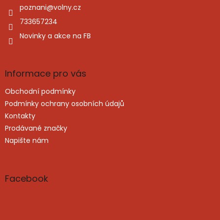
í
í
poznani
@
volny.cz
p
r
733657234
v
Novinky a akce na FB
k
y
v
ý
Informace pro vás
p
i
Obchodní podmínky
s
u
Podmínky ochrany osobních údajů
Kontakty
Prodávané značky
Napište nám
Facebook