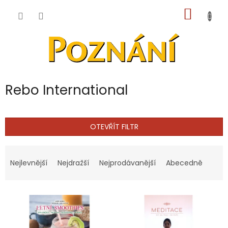
Přejít
NÁKUP
na
obsah
KOŠÍK
Rebo International
OTEVŘÍT FILTR
Ř
a
Nejlevnější
Nejdražší
Nejprodávanější
Abecedně
z
e
V
n
ý
í
p
p