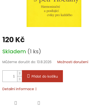
120 Kč
Měrná
Skladem
(1 ks)
cena:
Můžeme doručit do:
13.8.2026
Možnosti doručení
Přidat do košíku
Detailní informace