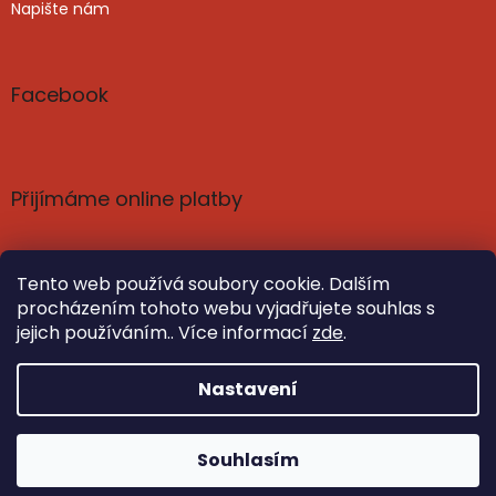
Napište nám
Facebook
Přijímáme online platby
Tento web používá soubory cookie. Dalším
procházením tohoto webu vyjadřujete souhlas s
jejich používáním.. Více informací
zde
.
Vytvořil Shoptet
Nastavil tým EshopyUmíme.cz
Nastavení
Copyright 2026
Poznání a harmonie: knihy, čaje,
Souhlasím
kosmetika | SvetPoznani.cz
. Všechna práva vyhrazena.