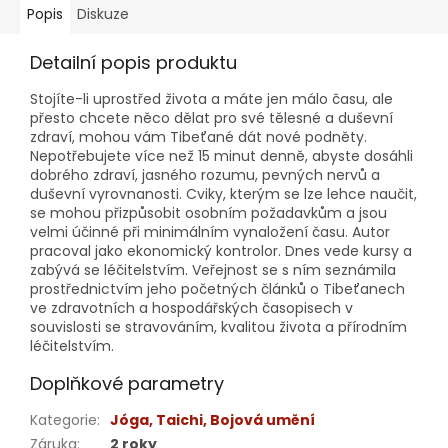
Popis
Diskuze
Detailní popis produktu
Stojíte-li uprostřed života a máte jen málo času, ale
přesto chcete něco dělat pro své tělesné a duševní
zdraví, mohou vám Tibeťané dát nové podněty.
Nepotřebujete více než 15 minut denně, abyste dosáhli
dobrého zdraví, jasného rozumu, pevných nervů a
duševní vyrovnanosti. Cviky, kterým se lze lehce naučit,
se mohou přizpůsobit osobním požadavkům a jsou
velmi účinné při minimálním vynaložení času. Autor
pracoval jako ekonomický kontrolor. Dnes vede kursy a
zabývá se léčitelstvím. Veřejnost se s ním seznámila
prostřednictvím jeho početných článků o Tibeťanech
ve zdravotních a hospodářských časopisech v
souvislosti se stravováním, kvalitou života a přírodním
léčitelstvím.
Doplňkové parametry
Kategorie
:
Jóga, Taichi, Bojová umění
Záruka
:
2 roky