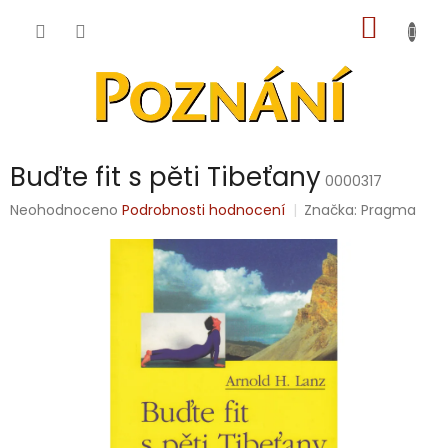
Přejít
NÁKUP
na
obsah
KOŠÍK
Buďte fit s pěti Tibeťany
0000317
Průměrné
Neohodnoceno
Podrobnosti hodnocení
Značka:
Pragma
hodnocení
produktu
je
0,0
z
5
hvězdiček.