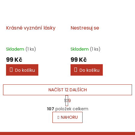
Krásné vyznání lásky
Nestresuj se
Skladem
(1 ks)
Skladem
(1 ks)
99 Kč
99 Kč
Do košíku
Do košíku
NAČÍST 12 DALŠÍCH
S
1
9
t
O
r
107
položek celkem
v
á
l
NAHORU
n
á
k
o
d
v
Z
a