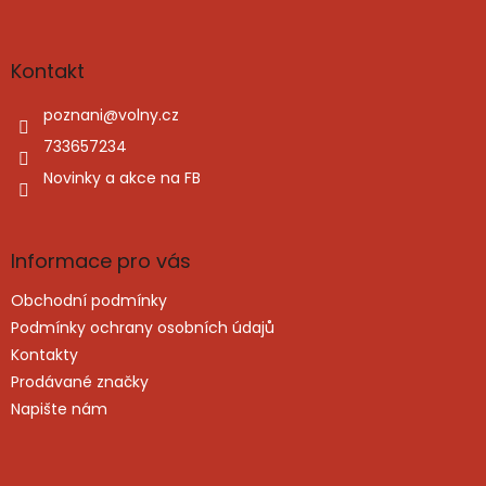
á
c
á
n
í
p
í
p
a
Kontakt
r
t
v
í
poznani
@
volny.cz
k
y
733657234
v
Novinky a akce na FB
ý
p
i
s
Informace pro vás
u
Obchodní podmínky
Podmínky ochrany osobních údajů
Kontakty
Prodávané značky
Napište nám