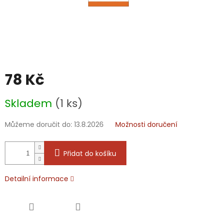
78 Kč
Měrná
Skladem
(1 ks)
cena:
Můžeme doručit do:
13.8.2026
Možnosti doručení
Přidat do košíku
Detailní informace