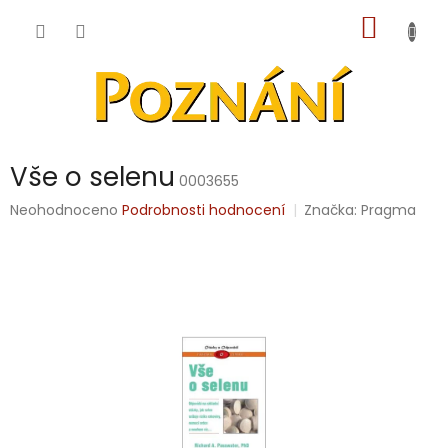
Přejít
NÁKUP
na
obsah
KOŠÍK
Vše o selenu
0003655
Průměrné
Neohodnoceno
Podrobnosti hodnocení
Značka:
Pragma
hodnocení
produktu
je
0,0
z
5
hvězdiček.