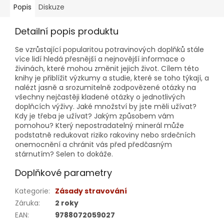
Popis
Diskuze
Detailní popis produktu
Se vzrůstající popularitou potravinových doplňků stále
více lidí hledá přesnější a nejnovější informace o
živinách, které mohou změnit jejich život. Cílem této
knihy je přiblížit výzkumy a studie, které se toho týkají, a
nalézt jasně a srozumitelně zodpovězené otázky na
všechny nejčastěji kladené otázky o jednotlivých
doplňcích výživy. Jaké množství by jste měli užívat?
Kdy je třeba je užívat? Jakým způsobem vám
pomohou? Který nepostradatelný minerál může
podstatně redukovat riziko rakoviny nebo srdečních
onemocnění a chránit vás před předčasným
stárnutím? Selen to dokáže.
Doplňkové parametry
Kategorie
:
Zásady stravování
Záruka
:
2 roky
EAN
:
9788072059027