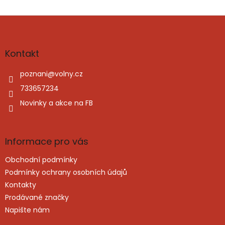
Z
á
p
a
Kontakt
t
í
poznani
@
volny.cz
733657234
Novinky a akce na FB
Informace pro vás
Obchodní podmínky
Podmínky ochrany osobních údajů
Kontakty
Prodávané značky
Napište nám