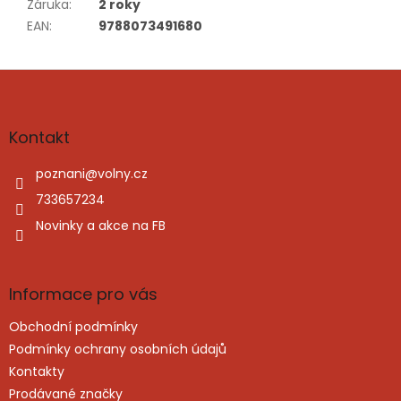
Záruka
:
2 roky
EAN
:
9788073491680
Z
á
p
a
Kontakt
t
í
poznani
@
volny.cz
733657234
Novinky a akce na FB
Informace pro vás
Obchodní podmínky
Podmínky ochrany osobních údajů
Kontakty
Prodávané značky