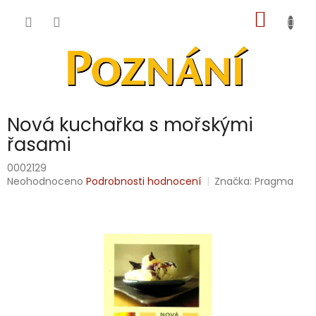
Přejít
NÁKUP
na
obsah
KOŠÍK
Nová kuchařka s mořskými
řasami
0002129
Průměrné
Neohodnoceno
Podrobnosti hodnocení
Značka:
Pragma
hodnocení
produktu
je
0,0
z
5
hvězdiček.