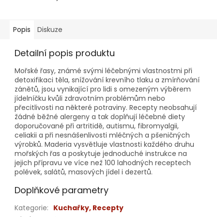
Popis
Diskuze
Detailní popis produktu
Mořské řasy, známé svými léčebnými vlastnostmi při
detoxifikaci těla, snížování krevního tlaku a zmírňování
zánětů, jsou vynikající pro lidi s omezeným výběrem
jídelníčku kvůli zdravotním problémům nebo
přecitlivosti na některé potraviny. Recepty neobsahují
žádné běžné alergeny a tak doplňují léčebné diety
doporučované při artritidě, autismu, fibromyalgii,
celiakii a při nesnášenlivosti mléčných a pšeničných
výrobků. Maderia vysvětluje vlastnosti každého druhu
mořských řas a poskytuje jednoduché instrukce na
jejich přípravu ve více než 100 lahodných receptech
polévek, salátů, masových jídel i dezertů.
Doplňkové parametry
Kategorie
:
Kuchařky, Recepty