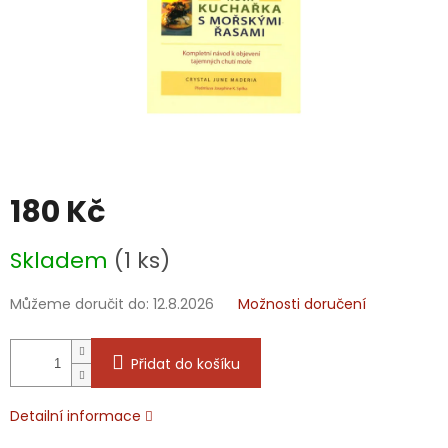
180 Kč
Měrná
Skladem
(1 ks)
cena:
Můžeme doručit do:
12.8.2026
Možnosti doručení
Přidat do košíku
Detailní informace