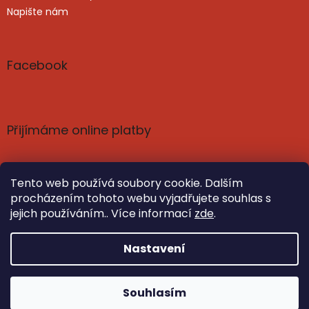
Napište nám
Facebook
Přijímáme online platby
Tento web používá soubory cookie. Dalším
procházením tohoto webu vyjadřujete souhlas s
jejich používáním.. Více informací
zde
.
Vytvořil Shoptet
Nastavil tým EshopyUmíme.cz
Nastavení
Copyright 2026
Poznání a harmonie: knihy, čaje,
Souhlasím
kosmetika | SvetPoznani.cz
. Všechna práva vyhrazena.