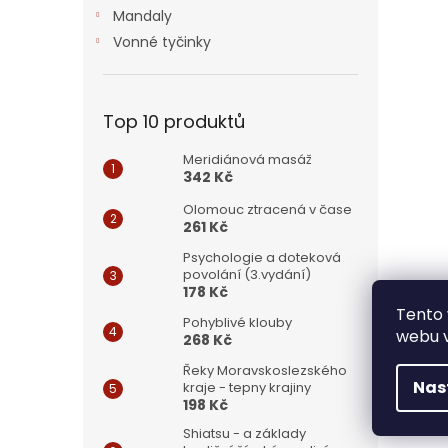
n
Mandaly
e
Vonné tyčinky
l
Top 10 produktů
Meridiánová masáž
342 Kč
Olomouc ztracená v čase
261 Kč
Psychologie a doteková
povolání (3.vydání)
178 Kč
Tento 
Pohyblivé klouby
webu v
268 Kč
Řeky Moravskoslezského
Nas
kraje - tepny krajiny
198 Kč
Shiatsu - a základy