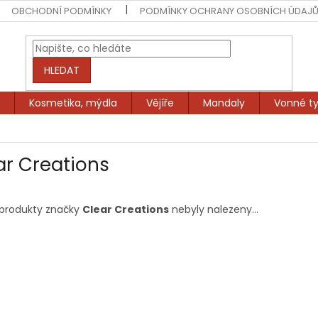
OBCHODNÍ PODMÍNKY
PODMÍNKY OCHRANY OSOBNÍCH ÚDAJ
HLEDAT
Kosmetika, mýdla
Vějíře
Mandaly
Vonné ty
ar Creations
produkty značky
Clear Creations
nebyly nalezeny...