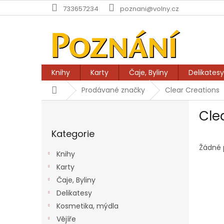
Přejít
733657234
poznani@volny.cz
na
obsah
Knihy
Karty
Čaje, Byliny
Delikatesy
Domů
Prodávané značky
Clear Creations
P
Cle
o
Přeskočit
s
Kategorie
kategorie
t
r
Žádné 
Knihy
a
Karty
n
Čaje, Byliny
n
í
Delikatesy
p
Kosmetika, mýdla
a
Vějíře