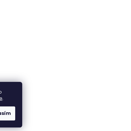
o
e
.
asím