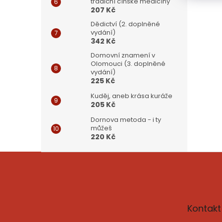
tradiční čínské medicíny
207 Kč
Dědictví (2. doplněné
vydání)
342 Kč
Domovní znamení v
Olomouci (3. doplněné
vydání)
225 Kč
Kuděj, aneb krása kuráže
205 Kč
Dornova metoda - i ty
můžeš
220 Kč
Z
á
p
a
t
Kontakt
í